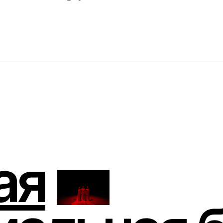
я
альная би
ного иску