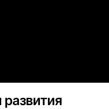
звития
ая