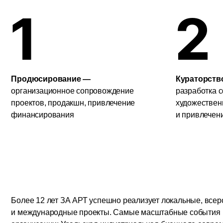
организационное сопровождение
разработка соврем
проектов, продакшн, привлечение
художественных ко
финансирования
и привлечение худо
Более 12 лет ЗА АРТ успешно реализует локальные, всероссийс
и международные проекты. Самые масштабные события
организации: Уральская индустриальная биеннале современного
искусства, Ночь заводов, Школа медиации и другие.
Команда ЗА АРТа открыта к новым взаимодействиям и инициати
Наши партнеры: