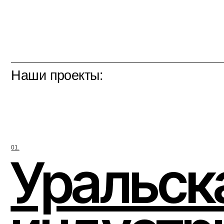
01.
Уральска
индустри
современ
Одно из крупнейших регулярных международных событий
в области современного искусства, которое проводится
в Екатеринбурге и на территории Уральского региона с 2010
года