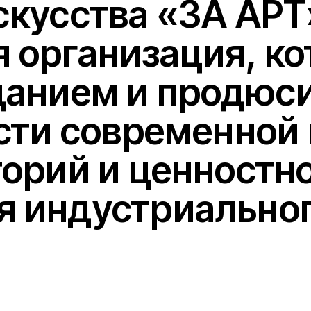
анием и продюсиро
ти современной кул
рий и ценностного
ндустриального на
3
Консалтинг —