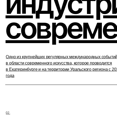
02.
Ночь зав
Всероссийский фестиваль, во время которого на территории
промышленных зон запускаются публичные культурные
события