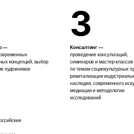
енных
проведение консультаций,
нцепций, выбор
семинаров и мастер-классов
жников
по темам социокультурных проектов,
ревитализации индустриального
наследия, современного искусства,
медиации и методологии
исследований
кие
вам.