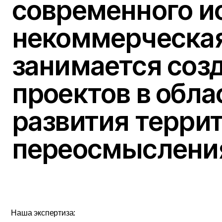
занимается созд
проектов в облас
развития террито
переосмысления и
Наша экспертиза:
1
2
Продюсирование —
Кураторство —