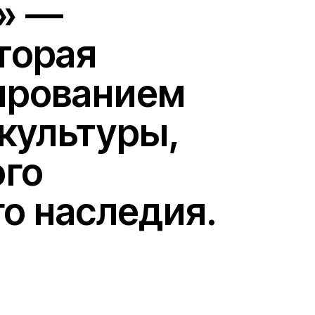
ванием
ьтуры,
следия.
4
Поддержать нас
Исследования —