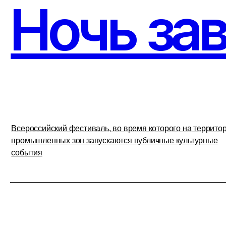
03.
Индустри
и культур
Социокультурное исследование опыта восстановления,
переосмысления и использования индустриального наследия
Урала, России и Европы