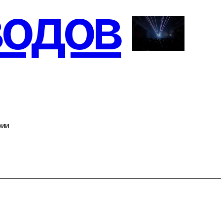
альность
а