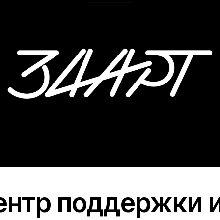
тр поддержки и ра
усства «ЗА АРТ» —
рганизация, котор