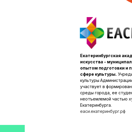
Екатеринбургская ака
искусства - муниципал
опытом подготовки и п
сфере культуры.
Учреди
культуры Администрации 
участвует в формирован
среды города, ее студен
неотъемлемой частью х
Екатеринбурга.
еаси.екатеринбург.рф