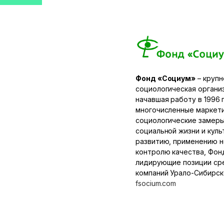
Фонд «Социум»
– крупн
социологическая организ
начавшая работу в 1996 
многочисленные маркети
социологические замеры 
социальной жизни и кул
развитию, применению н
контролю качества, Фон
лидирующие позиции ср
компаний Урало-Сибирск
fsocium.com